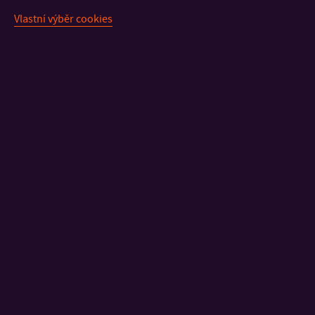
Vlastní výběr cookies
KONTAKT
DŮLEŽITÉ INFORMACE
FAKULTY A SOUČÁSTI
RYCHLÉ ODKAZY
Mapa stránek
© 2026 Univerzita Tomáše Bati ve Zlíně