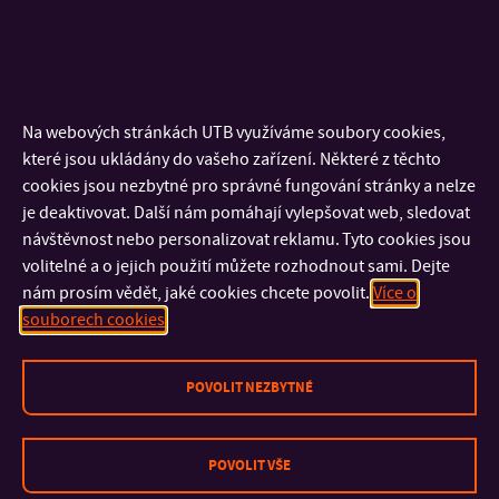
+420 576 038 062
TEL:
+420 724 434 562
MOBIL:
konecny@utb.cz
E-MAIL:
H1/182.19
KANCELÁŘ:
Na webových stránkách UTB využíváme soubory cookies,
Tajemník ústavu
které jsou ukládány do vašeho zařízení. Některé z těchto
cookies jsou nezbytné pro správné fungování stránky a nelze
je deaktivovat. Další nám pomáhají vylepšovat web, sledovat
Asistent ústavu
návštěvnost nebo personalizovat reklamu. Tyto cookies jsou
volitelné a o jejich použití můžete rozhodnout sami. Dejte
nám prosím vědět, jaké cookies chcete povolit.
Více o
Interní členové
souborech cookies
POVOLIT NEZBYTNÉ
Externí členové
POVOLIT VŠE