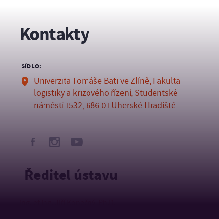
Kontakty
SÍDLO:
Univerzita Tomáše Bati ve Zlíně, Fakulta
logistiky a krizového řízení, Studentské
náměstí 1532, 686 01 Uherské Hradiště
Ředitel ústavu
Ing. et Ing. Jiří Konečný, Ph.D.
ŘEDITEL ÚSTAVU