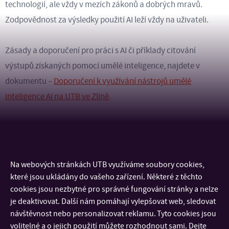
technologií, ale vždy v mezích zákonů a dobrých mravů.
Zodpovědnost za výsledky použití AI leží vždy na uživateli.
Zásady a doporučení pro práci s AI či příklady citování
výstupů získaných pomocí umělé inteligence, najdete v
dokumentu –
Doporučení k využívání nástrojů umělé
inteligence AI na UTB ve Zlíně
.
Na webových stránkách UTB využíváme soubory cookies,
KONTAKT
které jsou ukládány do vašeho zařízení. Některé z těchto
cookies jsou nezbytné pro správné fungování stránky a nelze
DŮLEŽITÉ INFORMACE
je deaktivovat. Další nám pomáhají vylepšovat web, sledovat
návštěvnost nebo personalizovat reklamu. Tyto cookies jsou
volitelné a o jejich použití můžete rozhodnout sami. Dejte