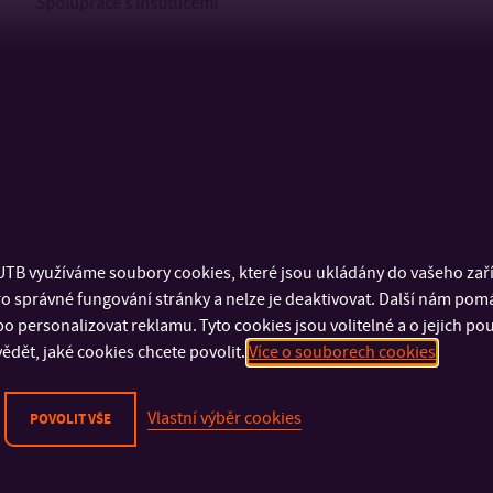
Spolupráce s institucemi
Komise Rady HMP pro udržitelnou energii a klima
Úřad pro ochranu osobních údajů
Krajské ředitelství Policie Zlínského kraje
Krajské ředitelství HZS
Městská policie Zlín
Uherský Brod
Uherské Hradiště
Otrokovice
TB využíváme soubory cookies, které jsou ukládány do vašeho zaříz
Kroměříž
o správné fungování stránky a nelze je deaktivovat. Další nám pom
Vsetín
o personalizovat reklamu. Tyto cookies jsou volitelné a o jejich p
Kyjov
ědět, jaké cookies chcete povolit.
Více o souborech cookies
Zábřeh
Vlastní výběr cookies
POVOLIT VŠE