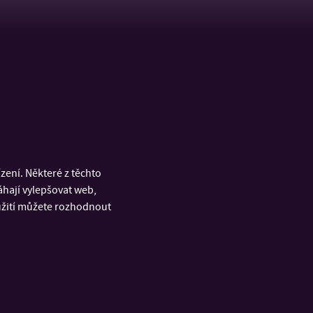
ení. Některé z těchto
áhají vylepšovat web,
oužití můžete rozhodnout