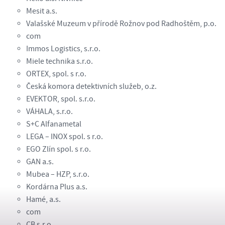
Mesit a.s.
Valašské Muzeum v přírodě Rožnov pod Radhoštěm, p.o.
com
Immos Logistics, s.r.o.
Miele technika s.r.o.
ORTEX, spol. s r.o.
Česká komora detektivních služeb, o.z.
EVEKTOR, spol. s.r.o.
VÁHALA, s.r.o.
S+C Alfanametal
LEGA – INOX spol. s r.o.
EGO Zlín spol. s r.o.
GAN a.s.
Mubea – HZP, s.r.o.
Kordárna Plus a.s.
Hamé, a.s.
com
CB s.r.o.