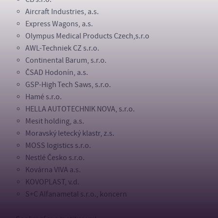
Aircraft Industries, a.s.
Express Wagons, a.s.
Olympus Medical Products Czech,s.r.o
AWL-Techniek CZ s.r.o.
Continental Barum, s.r.o.
ČSAD Hodonín, a.s.
GSP-High Tech Saws, s.r.o.
Hamé s.r.o.
HELLA AUTOTECHNIK NOVA, s.r.o.
Mesit holding, a.s.
Moravský letecký klastr, z.s.
MOSS logistics s.r.o.
Nestlé Česko s.r.o.
Kovárna VIVA a.s.
KOVOPLAST, v.d.
S+C Alfanametal s.r.o., koncern