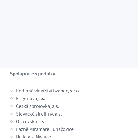
Partneři
Spolupráce s podniky
Rodinné vinařství Bzenec, s.r.o.
Frigonova,a.s.
Česká zbrojovka, a.s.
Slovácké strojírny, a.s.
Ostrožsko a.s.
Lázně Miramáre Luhačovice
Hello a.s. Nivnice