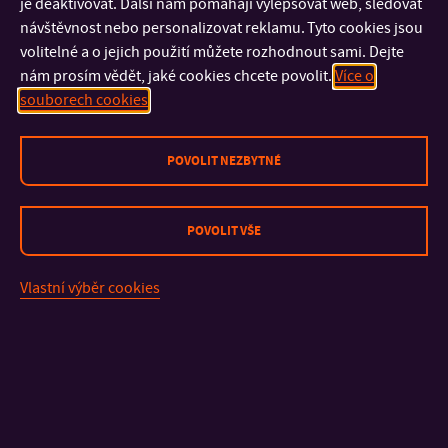
je deaktivovat. Další nám pomáhají vylepšovat web, sledovat
návštěvnost nebo personalizovat reklamu. Tyto cookies jsou
volitelné a o jejich použití můžete rozhodnout sami. Dejte
Ke zvýšení uplatnitelnosti absolventa na trhu práce přispívá
nám prosím vědět, jaké cookies chcete povolit.
Více o
spolupráce s předními logistickými a výrobními firmami na
souborech cookies
výuce – zejména na přednáškách či na některých seminářích,
a dále při realizaci odborné praxe studentů. V rámci
budoucího rozvoje studijního programu a zajištění snadnější
POVOLIT NEZBYTNÉ
přípravy studentů pro praxi, fakulta připravuje možnost
získání průmyslových certifikátů v souladu s Národní
soustavou kvalifikací.
POVOLIT VŠE
Vlastní výběr cookies