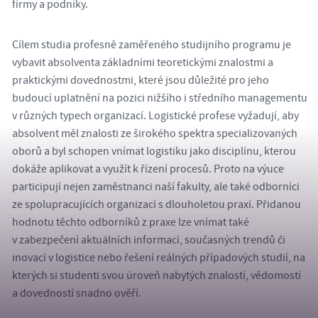
firmy a podniky.
Cílem studia profesně zaměřeného studijního programu je
vybavit absolventa základními teoretickými znalostmi a
praktickými dovednostmi, které jsou důležité pro jeho
budoucí uplatnění na pozici nižšího i středního managementu
v různých typech organizací. Logistické profese vyžadují, aby
absolvent měl znalosti ze širokého spektra specializovaných
oborů a byl schopen vnímat logistiku jako disciplínu, kterou
dokáže aplikovat a využít k řízení procesů. Proto na výuce
participují nejen zaměstnanci naší fakulty, ale také odborníci
ze spolupracujících organizací s dlouholetou praxí. Přidanou
hodnotu těchto odborníků z praxe lze vnímat také
v zabezpečení aktuálních informací, současných trendů či
inovací v logistice nebo řešení reálných případových studií, na
kterých si studenti svou úroveň nabytých znalostí, vědomostí
a dovedností snadno ověří.