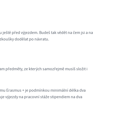
eště před výjezdem. Budeš tak vědět na čem jsi a na
 zkoušky dodělat po návratu.
 tam předměty, ze kterých samozřejmě musíš složit i
ramu Erasmus + je podmínkou minimální délka dva
je výjezdy na pracovní stáže stipendiem na dva