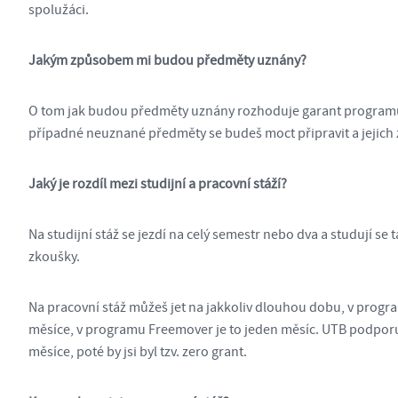
spolužáci.
Jakým způsobem mi budou předměty uznány?
O tom jak budou předměty uznány rozhoduje garant programu j
případné neuznané předměty se budeš moct připravit a jejich
Jaký je rozdíl mezi studijní a pracovní stáží?
Na studijní stáž se jezdí na celý semestr nebo dva a studují se
zkoušky.
Na pracovní stáž můžeš jet na jakkoliv dlouhou dobu, v prog
měsíce, v programu Freemover je to jeden měsíc. UTB podporu
měsíce, poté by jsi byl tzv. zero grant.