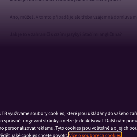
Ano, můžeš. V tomto případě je ale třeba vzájemná domluva mez
Jak je to v zahraničí s cizími jazyky? Stačí mi angličtina?
Na pracovní stáži stačí, že umíš anglicky, v jakékoliv zemi. Na 
země či univerzity, které nemají nabídku předmětů v angličtin
se stále lepší a více škol začíná nabízet předměty v angličtině. 
prozkoumat nabídku těchto předmětů. Se vším ti pomůže náš
Pokud umím více jazyků, můžu si nakombinovat např. předměty
Ano, někteří studenti této možnosti využívají. Navíc máš šanci
TB využíváme soubory cookies, které jsou ukládány do vašeho zaříz
Většina univerzit takovéto kurzy pořádá. Jsou zdarma a obdrží
o správné fungování stránky a nelze je deaktivovat. Další nám pom
o personalizovat reklamu. Tyto cookies jsou volitelné a o jejich p
V rámci programu Erasmus+ máš navíc možnost absolvovat onl
ědět, jaké cookies chcete povolit.
Více o souborech cookies