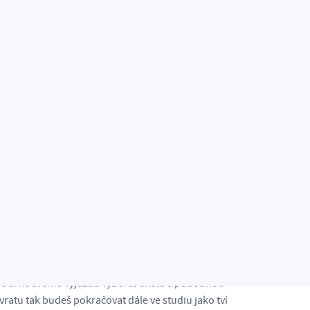
tudia?
prezenční i v kombinované formě studia.
ud si ke svému výjezdu vybereš školu s podobnou
atu tak budeš pokračovat dále ve studiu jako tví