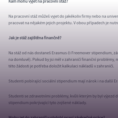
Kam mohu vyjet na pracovní stáž?
Na pracovní stáž můžeš vyjet do jakékoliv firmy nebo na univ
pracovat na nějakém jejich projektu. V obou případech je nutn
Jak je stáž zajištěna finančně?
Na stáž od nás dostaneš Erasmus či Freemover stipendium, záro
na domluvě). Pokud by jsi měl v zahraničí finanční problémy,
této žádosti je potřeba doložit kalkulaci nákladů v zahraničí.
Studenti pobírající sociální stipendium mají nárok i na dalš
Studenti se zdravotními problémy, kvůli kterým by byl výjezd 
stipendium pokrývající tyto zvýšené náklady.
Mohu jet do zahraničí v období psaní závěrečné práce?