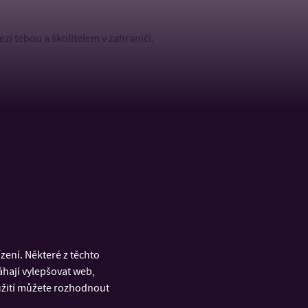
i tebou a školitelem v zahraničí.
studijní stáži pro studium předmětů jsou stále některé
ě, zejména Španělsko a Francie. Nicméně, tato situace
Při volbě té správné univerzity k výjezdu je třeba vždy
 Erasmus koordinátor.
 v němčině a v angličtině?
 zapojit se do jazykového kurzu jazyka dané země.
ení. Některé z těchto
š za ně ECTS kredity.
áhají vylepšovat web,
oužití můžete rozhodnout
ine jazykový kurz po celou dobu tvého pobytu v