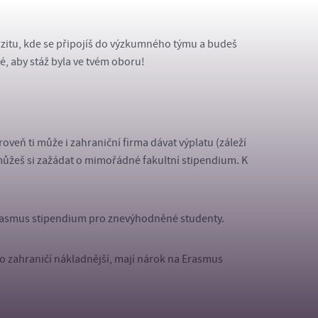
erzitu, kde se připojíš do výzkumného týmu a budeš
é, aby stáž byla ve tvém oboru!
veň ti může i zahraniční firma dávat výplatu (záleží
 můžeš si zažádat o mimořádné fakultní stipendium. K
í Erasmus stipendium pro znevýhodněné studenty.
do zahraničí nákladnější, mají nárok na Erasmus