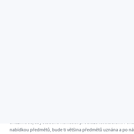
FAQ
Můžu vyjet do zahraničí i když jsem student kombinovaného s
Ano, můžeš! Zahraniční výjezdy jsou pro všechny studenty, v 
Budu muset kvůli výjezdu prodlužovat studium?
Snažíme se, aby studenti nemuseli prodlužovat studium. Pok
nabídkou předmětů, bude ti většina předmětů uznána a po návr