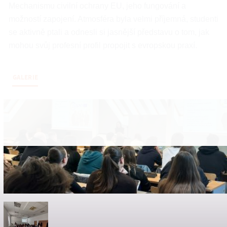
Mechanismu civilní ochrany EU, jeho fungování a
možností zapojení. Atmosféra byla velmi příjemná, studenti
se aktivně ptali a odnesli si jasnější představu o tom, jak
mohou svůj profesní profil propojit s evropskou praxí.
GALERIE