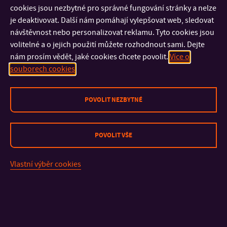
Přednáška Lukáše Veselého z Evropské komise
cookies jsou nezbytné pro správné fungování stránky a nelze
Téma:
EU – proces rozšiřování a bezpečnostní dilemata v
je deaktivovat. Další nám pomáhají vylepšovat web, sledovat
nejistém světě
návštěvnost nebo personalizovat reklamu. Tyto cookies jsou
volitelné a o jejich použití můžete rozhodnout sami. Dejte
nám prosím vědět, jaké cookies chcete povolit.
Více o
Studenti naší fakulty měli možnost zúčastnit se inspirativní
souborech cookies
přednášky Lukáše Veselého z Evropské komise, který poutavě
přiblížil současný proces rozšiřování Evropské unie a
bezpečnostní výzvy, kterým dnes Evropa čelí. Přednáška byla
POVOLIT NEZBYTNÉ
velmi podnětná, plná aktuálních témat a praktických postřehů
z prostředí evropských institucí. Studenti si setkání užili,
aktivně diskutovali a odnesli si nové poznatky i širší pohled na
POVOLIT VŠE
evropské dění.
Vlastní výběr cookies