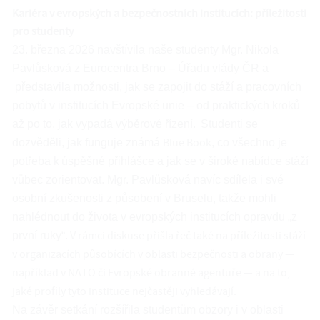
Kariéra v evropských a bezpečnostních institucích: příležitosti
pro studenty
23. března 2026 navštívila naše studenty Mgr. Nikola
Pavlůsková z Eurocentra Brno – Úřadu vlády ČR a
představila možnosti, jak se zapojit do stáží a pracovních
pobytů v institucích Evropské unie – od praktických kroků
až po to, jak vypadá výběrové řízení.
Studenti se
Blue Book
dozvěděli, jak funguje známá
, co všechno je
potřeba k úspěšné přihlášce a jak se v široké nabídce stáží
vůbec zorientovat. Mgr. Pavlůsková navíc sdílela i své
osobní zkušenosti z působení v Bruselu, takže mohli
nahlédnout do života v evropských institucích opravdu „z
V rámci diskuse přišla řeč také na příležitosti stáží
první ruky“.
v organizacích působících v oblasti bezpečnosti a obrany —
například v NATO či Evropské obranné agentuře — a na to,
jaké profily tyto instituce nejčastěji vyhledávají.
Na závěr setkání rozšířila studentům obzory i v oblasti