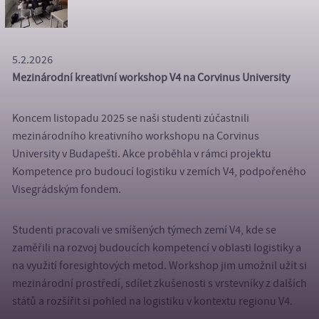
5.2.2026
Mezinárodní kreativní workshop V4 na Corvinus University
Koncem listopadu 2025 se naši studenti zúčastnili
mezinárodního kreativního workshopu na Corvinus
University v Budapešti. Akce proběhla v rámci projektu
Kompetence pro budoucí logistiku v zemích V4, podpořeného
Visegrádským fondem.
Studenti pracovali ve smíšených týmech zemí V4, kde se
zaměřili na rozvoj budoucích kompetencí v oblasti logistiky a
na využití foresightových metod. Workshop jim umožnil užít si
mezinárodní prostředí, sdílet zkušenosti s vrstevníky z dalších
států a rozšířit si pohled na logistiku v kontextu regionu V4.