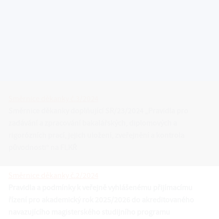
zveřejnění a kontrola původnosti“ na FLKŘ
Příloha č.1
–
Směrnice děkanky doplňující SR/23/2024
„Pravidla pro zadávání a zpracování bakalářských,
diplomových a rigorózních prací, jejich uložení, zveřejnění a
kontrola původnosti“ na FLKŘ (ve znění Dodatku č. 1)
Směrnice děkanky č.3/2024
Směrnice děkanky doplňující SR/23/2024 „Pravidla pro
zadávání a zpracování bakalářských, diplomových a
rigorózních prací, jejich uložení, zveřejnění a kontrola
původnosti“ na FLKŘ
Směrnice děkanky č.2/2024
Pravidla a podmínky k veřejně vyhlášenému přijímacímu
řízení pro akademický rok 2025/2026 do akreditovaného
navazujícího magisterského studijního programu