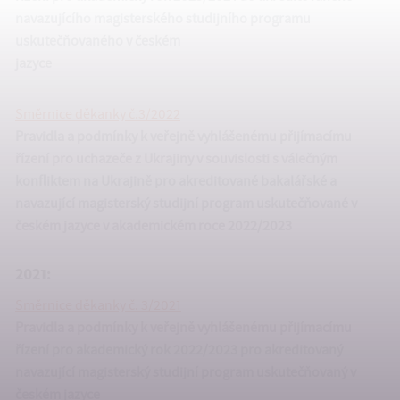
navazujícího magisterského studijního programu
uskutečňovaného v českém
jazyce
Směrnice děkanky č.3/2022
Pravidla a podmínky k veřejně vyhlášenému přijímacímu
řízení pro uchazeče z Ukrajiny v souvislosti s válečným
konfliktem na Ukrajině pro akreditované bakalářské a
navazující magisterský studijní program uskutečňované v
českém jazyce v akademickém roce 2022/2023
2021:
Směrnice děkanky č. 3/2021
Pravidla a podmínky k veřejně vyhlášenému přijímacímu
řízení pro akademický rok 2022/2023 pro akreditovaný
navazující magisterský studijní program uskutečňovaný v
českém jazyce