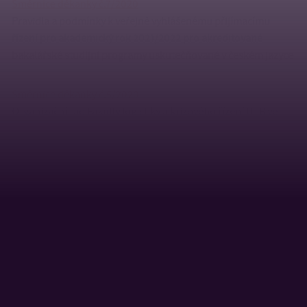
Směrnice děkanky č.7/2020
Pravidla a podmínky k veřejně vyhlášenému přijímacímu
řízení pro
akademický rok 2021/2022 pro akreditované
bakalářské studijní
programy uskutečňované v českém jazyce
Směrnice děkanky č.5/2020
Organizační řád Fakulty logistiky a krizového řízení UTB ve
Zlíně
Směrnice děkanky č.4/2020
Směrnice k veřejně vyhlášenému přijímacímu řízení pro
akademický rok 2020/2021 pro akreditovaný bakalářský
studijní program Management rizik v prezenční a
kombinované formě studia uskutečňovaný v českém jazyce
Směrnice děkanky č.3/2020
Pravidla pro zadávání BP-DP