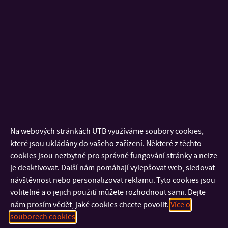
Směrnice děkanky č.2/2020
Hodnocení AP def. po projednání AS FLKŘ
Směrnice děkanky č.1/2020
Přijímací řízení_2020-2021_ Bc
studium_Ochrana_obyvatelstva
2019:
Směrnice děkanky č.7/2019
Na webových stránkách UTB využíváme soubory cookies,
které jsou ukládány do vašeho zařízení. Některé z těchto
Přijímací řízení_2020-2021_ NMgr studium
cookies jsou nezbytné pro správné fungování stránky a nelze
je deaktivovat. Další nám pomáhají vylepšovat web, sledovat
Směrnice děkanky č.6/2019
návštěvnost nebo personalizovat reklamu. Tyto cookies jsou
Přijímací řízení_2020-2021_Bc studium_Aplikovaná logistika
volitelné a o jejich použití můžete rozhodnout sami. Dejte
nám prosím vědět, jaké cookies chcete povolit.
Více o
Směrnice děkanky č.5/2019
souborech cookies
Přijímací řízení_2019-2020_ NMgr studium_kombi