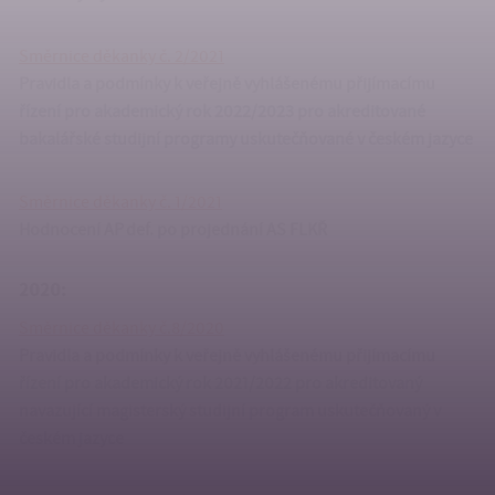
Směrnice děkanky č. 2/2021
Pravidla a podmínky k veřejně vyhlášenému přijímacímu
řízení pro akademický rok 2022/2023 pro akreditované
bakalářské studijní programy uskutečňované v českém jazyce
Směrnice děkanky č. 1/2021
Hodnocení AP def. po projednání AS FLKŘ
2020:
Směrnice děkanky č.8/2020
Pravidla a podmínky k veřejně vyhlášenému přijímacímu
řízení pro
akademický rok 2021/2022 pro akreditovaný
navazující magisterský
studijní program uskutečňovaný v
českém jazyce