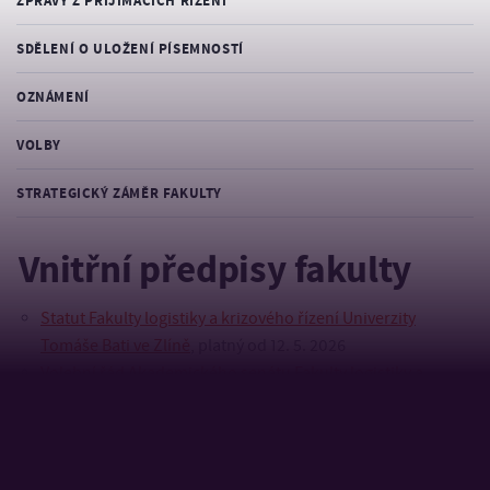
ZPRÁVY Z PŘIJÍMACÍCH ŘÍZENÍ
SDĚLENÍ O ULOŽENÍ PÍSEMNOSTÍ
OZNÁMENÍ
VOLBY
STRATEGICKÝ ZÁMĚR FAKULTY
Vnitřní předpisy fakulty
Statut Fakulty logistiky a krizového řízení Univerzity
Tomáše Bati ve Zlíně
, platný od 12. 5. 2026
Volební řád Akademického senátu Fakulty logistiky a
krizového řízení Univerzity Tomáše Bati ve Zlíně
Jednací řád Akademického senátu Fakulty logistiky a
krizového řízení Univerzity Tomáše Bati ve Zlíně
, platný od
12. 5. 2026