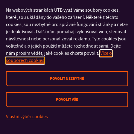
Jednací řád Vědecké rady Fakulty logistiky a krizového
Na webových stránkách UTB využíváme soubory cookies,
řízení
– platný od 12. 5. 2026
které jsou ukládány do vašeho zařízení. Některé z těchto
Pravidla průběhu studia ve studijních programech
cookies jsou nezbytné pro správné fungování stránky a nelze
uskutečňovaných na FLKŘ UTB – účinné do 31. 8. 2026
je deaktivovat. Další nám pomáhají vylepšovat web, sledovat
Pravidla průběhu studia ve studijních programech
návštěvnost nebo personalizovat reklamu. Tyto cookies jsou
uskutečňovaných na FLKŘ UTB
– účinné od 1. 9. 2026
volitelné a o jejich použití můžete rozhodnout sami. Dejte
nám prosím vědět, jaké cookies chcete povolit.
Více o
souborech cookies
POVOLIT NEZBYTNÉ
POVOLIT VŠE
KONTAKT
Vlastní výběr cookies
DŮLEŽITÉ INFORMACE