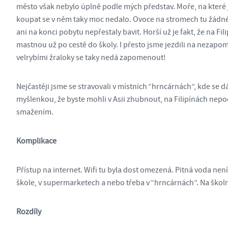
město však nebylo úplně podle mých představ. Moře, na které j
koupat se v něm taky moc nedalo. Ovoce na stromech tu žádné 
ani na konci pobytu nepřestaly bavit. Horší už je fakt, že na Fi
mastnou už po cestě do školy. I přesto jsme jezdili na nezapom
velrybími žraloky se taky nedá zapomenout!
Nejčastěji jsme se stravovali v místních “hrncárnách”, kde se d
myšlenkou, že byste mohli v Asii zhubnout, na Filipínách nepoch
smažením.
Komplikace
Přístup na internet. Wifi tu byla dost omezená. Pitná voda nen
škole, v supermarketech a nebo třeba v “hrncárnách”. Na školn
Rozdíly