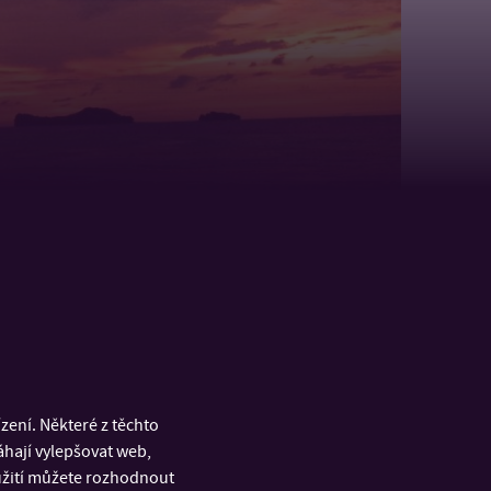
ení. Některé z těchto
áhají vylepšovat web,
oužití můžete rozhodnout