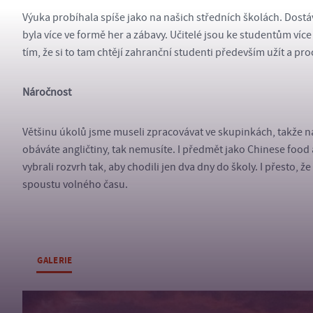
Výuka probíhala spíše jako na našich středních školách. Dostáv
byla více ve formě her a zábavy. Učitelé jsou ke studentům více
tím, že si to tam chtějí zahranční studenti především užít a pr
Náročnost
Většinu úkolů jsme museli zpracovávat ve skupinkách, takže ná
obáváte angličtiny, tak nemusíte. I předmět jako Chinese food 
vybrali rozvrh tak, aby chodili jen dva dny do školy. I přesto, 
spoustu volného času.
GALERIE