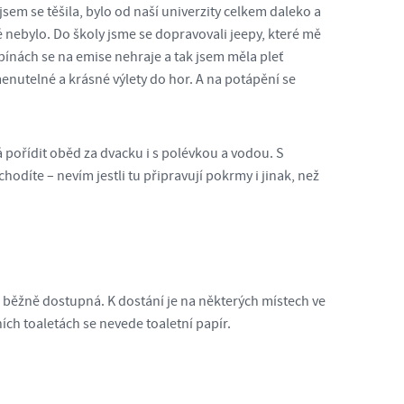
sem se těšila, bylo od naší univerzity celkem daleko a
nebylo. Do školy jsme se dopravovali jeepy, které mě
lipínách se na emise nehraje a tak jsem měla pleť
enutelné a krásné výlety do hor. A na potápění se
á pořídit oběd za dvacku i s polévkou a vodou. S
odíte – nevím jestli tu připravují pokrmy i jinak, než
í běžně dostupná. K dostání je na některých místech ve
ích toaletách se nevede toaletní papír.