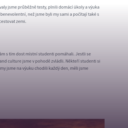
aly jsme průběžně testy, plnili domácí úkoly a výuka
 benevolentní, než jsme byli my sami a počítají také s
ocestovat zemi.
m s tím dost místní studenti pomáhali. Jestli se
and culture jsme v pohodě zvládli. Někteří studenti si
že my jsme na výuku chodili každý den, měli jsme