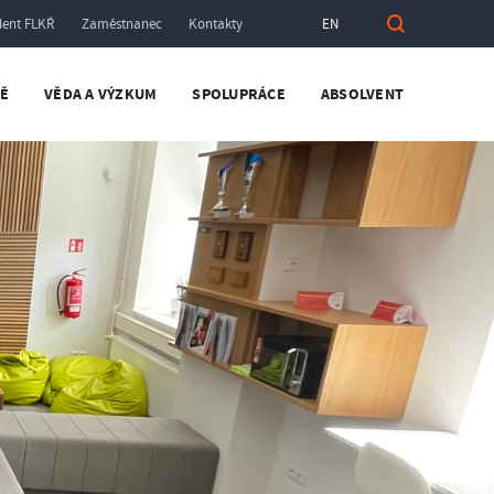
dent FLKŘ
Zaměstnanec
Kontakty
EN
TĚ
VĚDA A VÝZKUM
SPOLUPRÁCE
ABSOLVENT