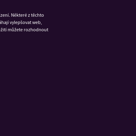
ení. Některé z těchto
áhají vylepšovat web,
oužití můžete rozhodnout
RYCHLÉ ODKAZY
á
Úřední deska
u a
Portál IS/STAG
Facebook
ích
Instagram