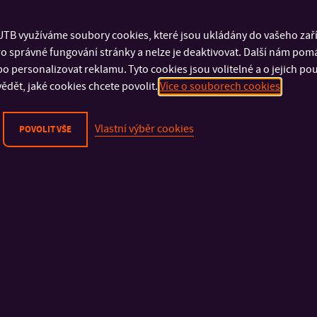
TB využíváme soubory cookies, které jsou ukládány do vašeho zaříz
o správné fungování stránky a nelze je deaktivovat. Další nám pom
o personalizovat reklamu. Tyto cookies jsou volitelné a o jejich p
ědět, jaké cookies chcete povolit.
Více o souborech cookies
Vlastní výběr cookies
POVOLIT VŠE
DŮLEŽITÉ INFORMACE
FAKULTY A SOUČÁSTI
Fyzická bezpečnost
Fakulta technologick
Kybernetická bezpečnost
Fakulta management
Ochrana osobních údajů
ekonomiky
Oznamování porušení práva EU
Fakulta multimediáln