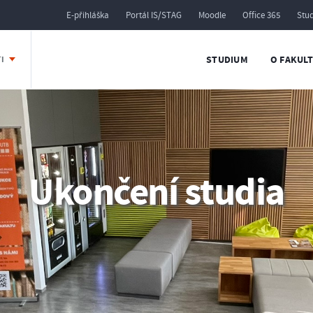
E-přihláška
Portál IS/STAG
Moodle
Office 365
Stu
STUDIUM
O FAKUL
TI
Ukončení studia