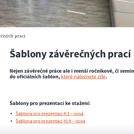
ečných prací
Šablony závěrečných prací
Nejen závěrečné práce ale i menší ročníkové, či semi
do oficiálních šablon,
.
které naleznete zde
Šablony pro prezentaci ke stažení:
Šablona pro prezentaci 4:3 – nová
Šablona pro prezentaci 16:9 – nová