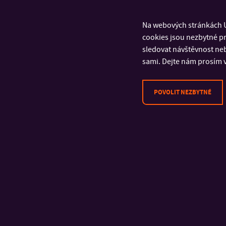
Na webových stránkách U
cookies jsou nezbytné pr
sledovat návštěvnost neb
sami. Dejte nám prosím v
POVOLIT NEZBYTNÉ
KONTAKT
Univerzita Tomáše Bati ve
Zlíně
Fakulta logistiky a krizového
řízení