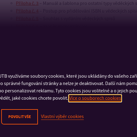
Příloha č. 3
– Manuál a šablona pro ostatní typy věděckých 
Příloha č. 4
– Postup pro přidělování ISBN u vědeckých spis
Příloha č. 5
– Souhlas s vydáním vědeckých spisů
Příloha č. 6
– Vzor licenční smlouvy
TB využíváme soubory cookies, které jsou ukládány do vašeho zaříz
o správné fungování stránky a nelze je deaktivovat. Další nám pom
o personalizovat reklamu. Tyto cookies jsou volitelné a o jejich p
ědět, jaké cookies chcete povolit.
Více o souborech cookies
Vlastní výběr cookies
POVOLIT VŠE