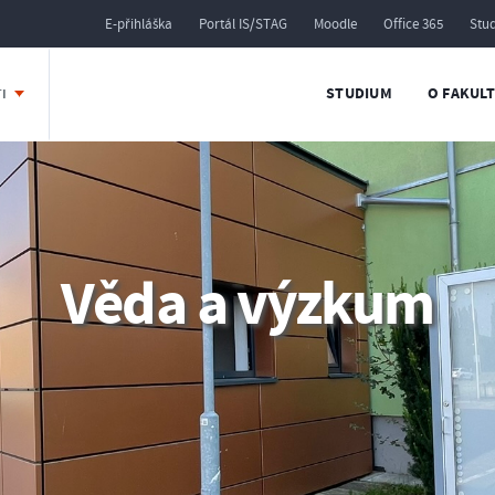
E-přihláška
Portál IS/STAG
Moodle
Office 365
Stu
STUDIUM
O FAKUL
TI
Věda a výzkum