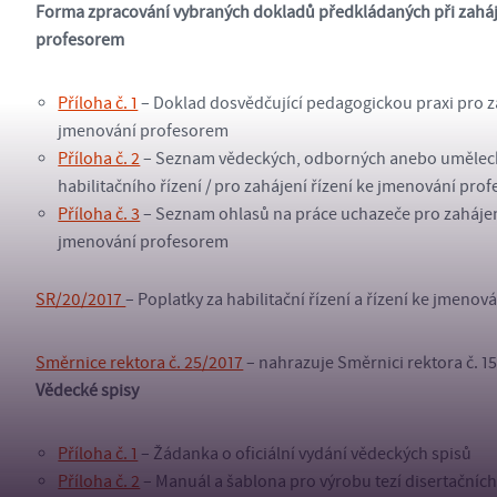
Forma zpracování vybraných dokladů předkládaných při zahájen
profesorem
Příloha č. 1
– Doklad dosvědčující pedagogickou praxi pro zah
jmenování profesorem
Příloha č. 2
– Seznam vědeckých, odborných anebo uměleckýc
habilitačního řízení / pro zahájení řízení ke jmenování pro
Příloha č. 3
– Seznam ohlasů na práce uchazeče pro zahájení 
jmenování profesorem
SR/20/2017
– Poplatky za habilitační řízení a řízení ke jmeno
Směrnice rektora č. 25/2017
– nahrazuje Směrnici rektora č. 1
Vědecké spisy
Příloha č. 1
– Žádanka o oficiální vydání vědeckých spisů
Příloha č. 2
– Manuál a šablona pro výrobu tezí disertačních