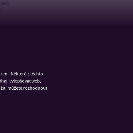
spisů
ů
ení. Některé z těchto
áhají vylepšovat web,
oužití můžete rozhodnout