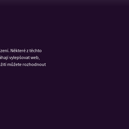
).
gistiky a krizového řízení.
ení. Některé z těchto
áhají vylepšovat web,
oužití můžete rozhodnout