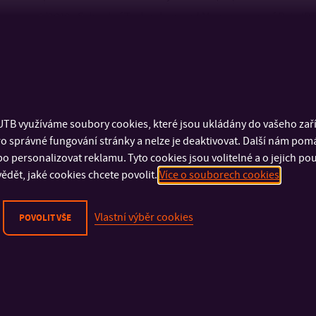
2/2018 - School of Technology and Management of Beja (PT
Průběh zaměstnání
2/2008 – dosud: Univerzita Tomáše Bati ve Zlíně – Fakulta lo
3/2007 – 12/2007: Allianz – Slovenská poisťovňa a.s.
TB využíváme soubory cookies, které jsou ukládány do vašeho zaříz
o správné fungování stránky a nelze je deaktivovat. Další nám pom
o personalizovat reklamu. Tyto cookies jsou volitelné a o jejich p
Členství v organizacích
ědět, jaké cookies chcete povolit.
Více o souborech cookies
IPMA Czech Republic.
Vlastní výběr cookies
POVOLIT VŠE
PMI - Czech Chapter.