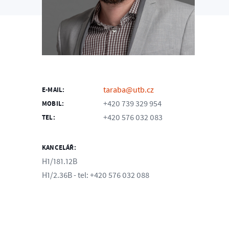
taraba@utb.cz
E-MAIL:
+420 739 329 954
MOBIL:
+420 576 032 083
TEL:
KANCELÁŘ:
H1/181.12B
H1/2.36B - tel: +420 576 032 088