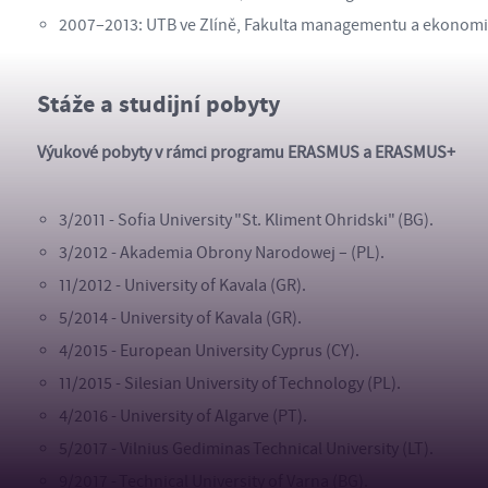
2007–2013: UTB ve Zlíně, Fakulta managementu a ekonomi
Stáže a studijní pobyty
Výukové pobyty v rámci programu ERASMUS a ERASMUS+
3/2011 - Sofia University "St. Kliment Ohridski" (BG).
3/2012 - Akademia Obrony Narodowej – (PL).
11/2012 - University of Kavala (GR).
5/2014 - University of Kavala (GR).
4/2015 - European University Cyprus (CY).
11/2015 - Silesian University of Technology (PL).
4/2016 - University of Algarve (PT).
5/2017 - Vilnius Gediminas Technical University (LT).
9/2017 - Technical University of Varna (BG).