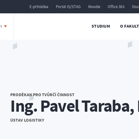
E-přihláška
Portál IS/STAG
Moodle
Office 365
Stu
STUDIUM
O FAKUL
TI
PRODĚKAN PRO TVŮRČÍ ČINNOST
Ing. Pavel Taraba,
ÚSTAV LOGISTIKY