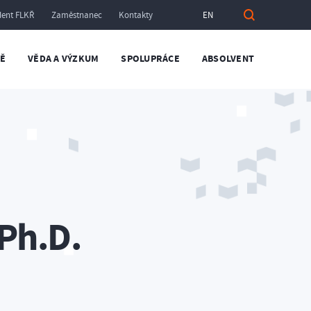
dent FLKŘ
Zaměstnanec
Kontakty
EN
TĚ
VĚDA A VÝZKUM
SPOLUPRÁCE
ABSOLVENT
 Ph.D.