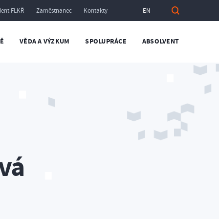
dent FLKŘ
Zaměstnanec
Kontakty
EN
TĚ
VĚDA A VÝZKUM
SPOLUPRÁCE
ABSOLVENT
ová