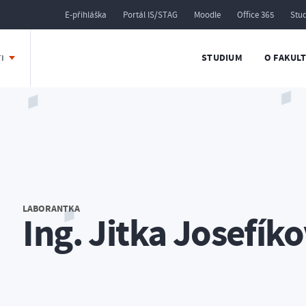
E-přihláška
Portál IS/STAG
Moodle
Office 365
Stu
STUDIUM
O FAKUL
TI
LABORANTKA
Ing. Jitka Josefík