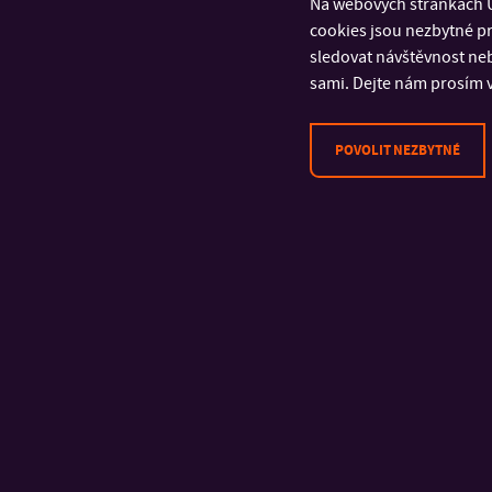
Na webových stránkách U
cookies jsou nezbytné pr
Univerzita Tomáše Bati ve
sledovat návštěvnost neb
Zlíně
sami. Dejte nám prosím v
Fakulta logistiky a krizového
řízení
POVOLIT NEZBYTNÉ
Studentské náměstí 1532
686 01 Uherské Hradiště
Česká republika
tel.: + 420 57 603 5004
e-mail: dekanat@flkr.utb.cz
IČ: 70883521
DIČ: CZ70883521
Bankovní spojení: 27-
1925270277/0100