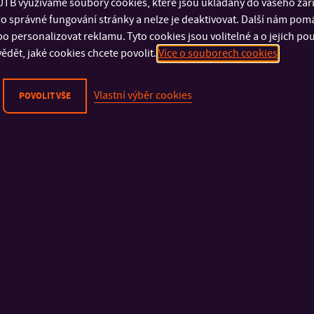
TB využíváme soubory cookies, které jsou ukládány do vašeho zaříz
o správné fungování stránky a nelze je deaktivovat. Další nám pom
Fyzická bezpečnost
Fakulta technologick
o personalizovat reklamu. Tyto cookies jsou volitelné a o jejich p
Kybernetická bezpečnost
Fakulta management
ědět, jaké cookies chcete povolit.
Více o souborech cookies
Ochrana osobních údajů
ekonomiky
Oznamování porušení práva EU
Fakulta multimediáln
Vlastní výběr cookies
POVOLIT VŠE
Prohlášení o přístupnosti
komunikací
Cookies
Fakulta aplikované i
Fakulta humanitních s
Fakulta logistiky a kr
řízení
Univerzitní institut
Knihovna
Koleje a menza