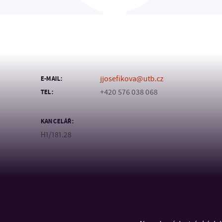
jjosefikova@utb.cz
E-MAIL:
+420 576 038 068
TEL:
KANCELÁŘ:
H1/181.28
KONTAKT