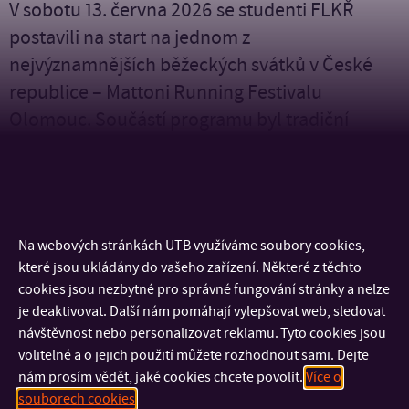
V sobotu 13. června 2026 se studenti FLKŘ
postavili na start na jednom z
nejvýznamnějších běžeckých svátků v České
republice – Mattoni Running Festivalu
Olomouc. Součástí programu byl tradiční
půlmaraton i oblíbený Šantovka běh na 5 km.
Martin Šuster a Lukáš Kott úspěšně zdolali trať Mattoni
1/2Maratonu Olomouc o délce 21,097 km. Karolína Slavíková
Na webových stránkách UTB využíváme soubory cookies,
zazářila v rámci závodu Šantovka běh na 5 km.
které jsou ukládány do vašeho zařízení. Některé z těchto
cookies jsou nezbytné pro správné fungování stránky a nelze
je deaktivovat. Další nám pomáhají vylepšovat web, sledovat
Děkujeme všem za výbornou reprezentaci a gratulujeme k
návštěvnost nebo personalizovat reklamu. Tyto cookies jsou
dosaženým výsledkům!
volitelné a o jejich použití můžete rozhodnout sami. Dejte
nám prosím vědět, jaké cookies chcete povolit.
Více o
souborech cookies