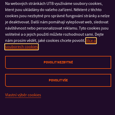
jedinečnou atmosféru a zároveň dokážou pomáhat tam, kde
Na webových stránkách UTB využíváme soubory cookies,
je to skutečně potřeba.
které jsou ukládány do vašeho zařízení. Některé z těchto
cookies jsou nezbytné pro správné fungování stránky a nelze
je deaktivovat. Další nám pomáhají vylepšovat web, sledovat
GALERIE
návštěvnost nebo personalizovat reklamu. Tyto cookies jsou
volitelné a o jejich použití můžete rozhodnout sami. Dejte
nám prosím vědět, jaké cookies chcete povolit.
Více o
souborech cookies
POVOLIT NEZBYTNÉ
POVOLIT VŠE
Vlastní výběr cookies