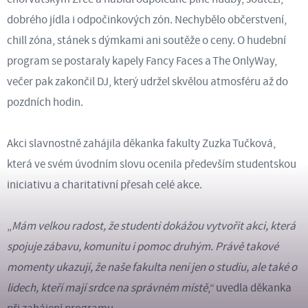
dobrého jídla i odpočinkových zón. Nechybělo občerstvení,
chill zóna, stánek s dýmkami ani soutěže o ceny. O hudební
program se postaraly kapely Fancy Faces a The OnlyWay,
večer pak zakončil DJ, který udržel skvělou atmosféru až do
pozdních hodin.
Akci slavnostně zahájila děkanka fakulty
Zuzka Tučková
,
která ve svém úvodním slovu ocenila především studentskou
iniciativu a charitativní přesah celé akce.
„
Mám velkou radost, že studenti dokážou vytvořit akci, která
spojuje zábavu, komunitu i pomoc druhým. Právě takové
momenty ukazují, že naše fakulta není jen o studiu, ale také o
lidech, kteří mají srdce na správném místě
,“ uvedla děkanka