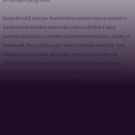
při zahájení programu.
Buzerák totiž není jen studentskou oslavou konce semestru.
Každoročně pomáhá dobré věci a letos výtěžek z akce
putoval na podporu projektu pobytové odlehčovací služby ve
Velehradě, který připravuje
Charita Uherské Hradiště
. Tato
služba bude pomáhat seniorům, nemocným a lidem se
zdravotním postižením, o které je běžně pečováno doma.
Rodinám poskytne možnost krátkodobého odpočinku s
jistotou odborné péče o jejich blízké.
Díky návštěvníkům a podpoře studentů se letos podařilo
vybrat krásných 12 338 korun.
Buzerák tak znovu potvrdil, že studentské akce na FLKŘ mají