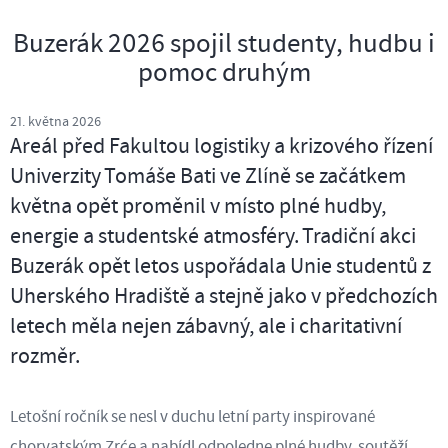
Buzerák 2026 spojil studenty, hudbu i
pomoc druhým
21. května 2026
Areál před Fakultou logistiky a krizového řízení
Univerzity Tomáše Bati ve Zlíně se začátkem
května opět proměnil v místo plné hudby,
energie a studentské atmosféry. Tradiční akci
Buzerák opět letos uspořádala Unie studentů z
Uherského Hradiště a stejně jako v předchozích
letech měla nejen zábavný, ale i charitativní
rozměr.
Letošní ročník se nesl v duchu letní party inspirované
chorvatským Zrće a nabídl odpoledne plné hudby, soutěží,